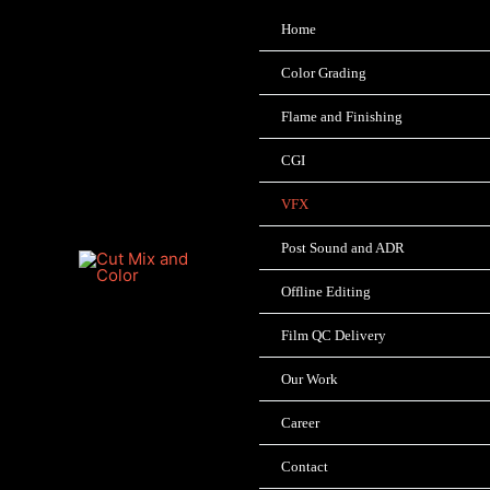
Skip
Home
to
content
Color Grading
Flame and Finishing
CGI
VFX
Post Sound and ADR
Offline Editing
Film QC Delivery
Our Work
Career
Contact